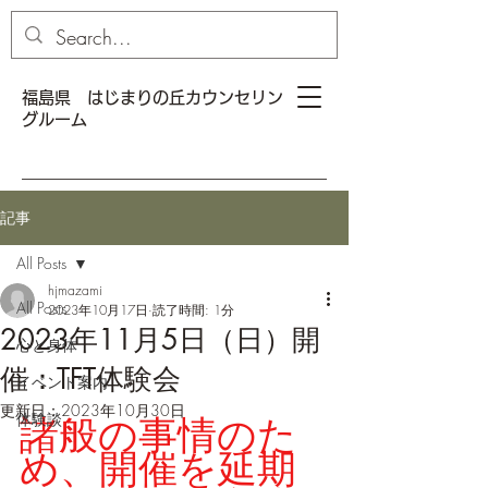
福島県 はじまりの丘カウンセリン
グルーム
記事
All Posts
hjmazami
All Posts
2023年10月17日
読了時間: 1分
2023年11月5日（日）開
心と身体
催：TFT体験会
イベント案内
更新日：
2023年10月30日
体験談
諸般の事情のた
め、開催を延期