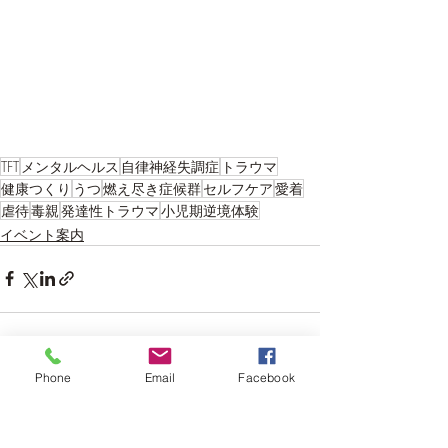
TFT
メンタルヘルス
自律神経失調症
トラウマ
健康つくり
うつ
燃え尽き症候群
セルフケア
愛着
虐待
毒親
発達性トラウマ
小児期逆境体験
イベント案内
Phone
Email
Facebook
最新記事
すべて表示