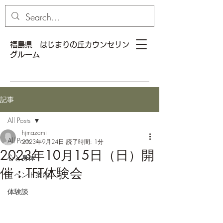
福島県 はじまりの丘カウンセリン
グルーム
記事
All Posts
hjmazami
All Posts
2023年9月24日
読了時間: 1分
2023年10月15日（日）開
心と身体
催：TFT体験会
イベント案内
体験談