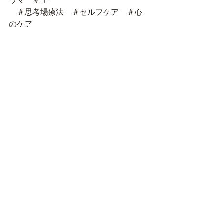
ウマ　＃TFT
　＃思考場療法　＃セルフケア　＃心
のケア