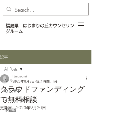
福島県 はじまりの丘カウンセリン
グルーム
記事
All Posts
hjmazami
All Posts
2023年8月8日
読了時間: 1分
クラウドファンディング
心と身体
で無料相談
イベント案内
更新日：
2023年9月20日
体験談