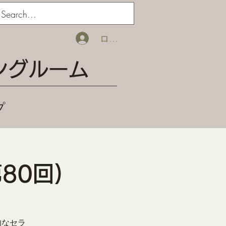
ログイン
ングルーム
プ
80回)
的なセラ