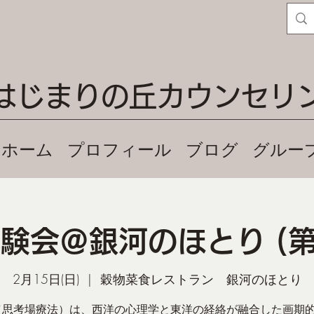
はじまりの丘カウンセリ
ホーム
プロフィール
ブログ
グルー
体験会＠銀河のほとり (第
2月15日(日)
  |  
穀物菜食レストラン 銀河のほとり
（思考場療法）は、西洋の心理学と東洋の経絡が融合した画期