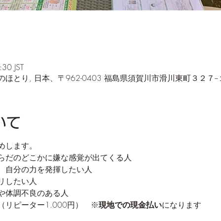
30 JST
とり, 日本、〒962-0403 福島県須賀川市滑川東町３２７−
いて
めします。
らだのどこかに嫌な感覚が出てくる人
、自分の力を発揮したい人
リしたい人
や体調不良のある人
リピーター1.000円）　※
現地での現金払い
になります