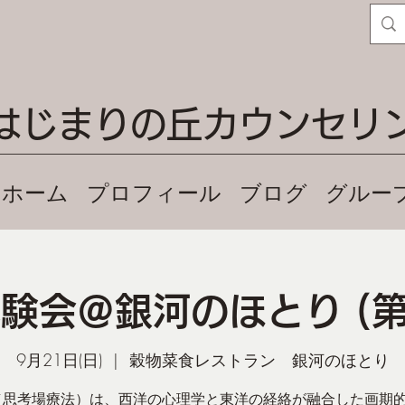
はじまりの丘カウンセリ
ホーム
プロフィール
ブログ
グルー
体験会＠銀河のほとり (第
9月21日(日)
  |  
穀物菜食レストラン 銀河のほとり
（思考場療法）は、西洋の心理学と東洋の経絡が融合した画期