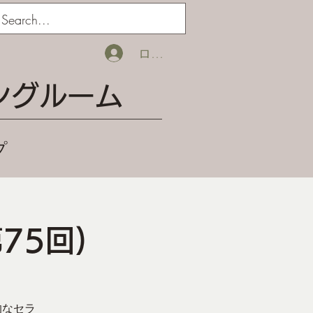
ログイン
ングルーム
プ
75回)
的なセラ