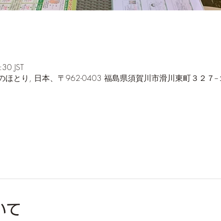
30 JST
とり, 日本、〒962-0403 福島県須賀川市滑川東町３２７−
いて